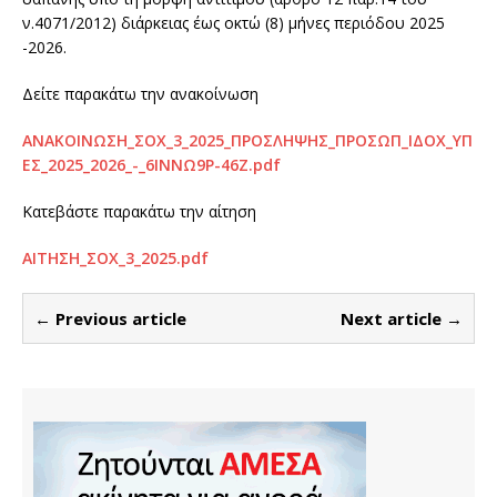
Βριλήσσια-Άμεση επέμβαση της Πολ.
ν.4071/2012) διάρκειας έως οκτώ (8) μήνες περιόδου 2025
Προστασίας του Δήμου Βριλησσίων (βίντεο)
-2026.
Δείτε παρακάτω την ανακοίνωση
ΑΝΑΚΟΙΝΩΣΗ_ΣΟΧ_3_2025_ΠΡΟΣΛΗΨΗΣ_ΠΡΟΣΩΠ_ΙΔΟΧ_ΥΠ
ΕΣ_2025_2026_-_6ΙΝΝΩ9Ρ-46Ζ.pdf
Κατεβάστε παρακάτω την αίτηση
ΑΙΤΗΣΗ_ΣΟΧ_3_2025.pdf
← Previous article
Next article →