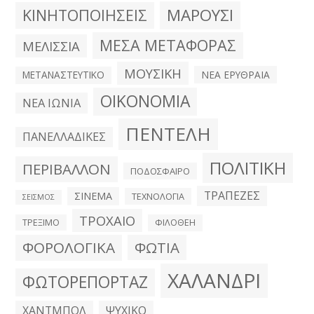
ΜΑΡΟΥΣΙ
ΚΙΝΗΤΟΠΟΙΗΣΕΙΣ
ΜΕΣΑ ΜΕΤΑΦΟΡΑΣ
ΜΕΛΙΣΣΙΑ
ΜΟΥΣΙΚΗ
ΝΕΑ ΕΡΥΘΡΑΙΑ
ΜΕΤΑΝΑΣΤΕΥΤΙΚΟ
ΟΙΚΟΝΟΜΙΑ
ΝΕΑ ΙΩΝΙΑ
ΠΕΝΤΕΛΗ
ΠΑΝΕΛΛΑΔΙΚΕΣ
ΠΟΛΙΤΙΚΗ
ΠΕΡΙΒΑΛΛΟΝ
ΠΟΔΟΣΦΑΙΡΟ
ΤΡΑΠΕΖΕΣ
ΣΙΝΕΜΑ
ΤΕΧΝΟΛΟΓΙΑ
ΣΕΙΣΜΟΣ
ΤΡΟΧΑΙΟ
ΤΡΕΞΙΜΟ
ΦΙΛΟΘΕΗ
ΦΟΡΟΛΟΓΙΚΑ
ΦΩΤΙΑ
ΧΑΛΑΝΔΡΙ
ΦΩΤΟΡΕΠΟΡΤΑΖ
ΧΑΝΤΜΠΟΛ
ΨΥΧΙΚΟ