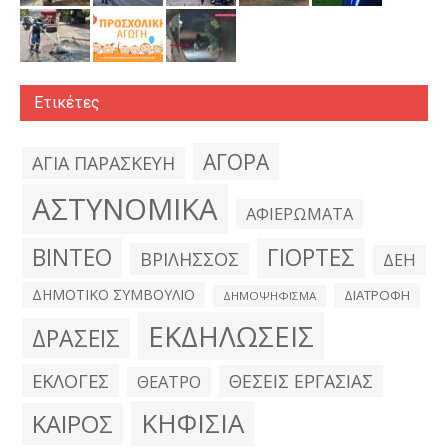
Ετικέτες
ΑΓΟΡΑ
ΑΓΙΑ ΠΑΡΑΣΚΕΥΗ
ΑΣΤΥΝΟΜΙΚΑ
ΑΦΙΕΡΩΜΑΤΑ
ΒΙΝΤΕΟ
ΓΙΟΡΤΕΣ
ΒΡΙΛΗΣΣΟΣ
ΔΕΗ
ΔΗΜΟΤΙΚΟ ΣΥΜΒΟΥΛΙΟ
ΔΙΑΤΡΟΦΗ
ΔΗΜΟΨΗΦΙΣΜΑ
ΕΚΔΗΛΩΣΕΙΣ
ΔΡΑΣΕΙΣ
ΕΚΛΟΓΕΣ
ΘΕΣΕΙΣ ΕΡΓΑΣΙΑΣ
ΘΕΑΤΡΟ
ΚΗΦΙΣΙΑ
ΚΑΙΡΟΣ