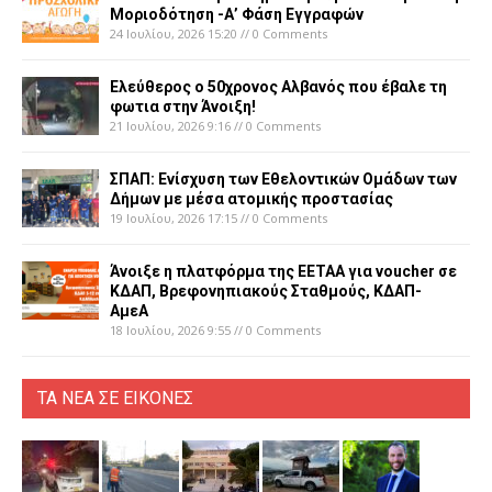
Μοριοδότηση -Α’ Φάση Εγγραφών
24 Ιουλίου, 2026 15:20 // 0 Comments
Eλεύθερος ο 50χρονος Αλβανός που έβαλε τη
φωτια στην Άνοιξη!
21 Ιουλίου, 2026 9:16 // 0 Comments
ΣΠΑΠ: Ενίσχυση των Εθελοντικών Ομάδων των
Δήμων με μέσα ατομικής προστασίας
19 Ιουλίου, 2026 17:15 // 0 Comments
Άνοιξε η πλατφόρμα της ΕΕΤΑΑ για voucher σε
ΚΔΑΠ, Βρεφονηπιακούς Σταθμούς, ΚΔΑΠ-
ΑμεΑ
18 Ιουλίου, 2026 9:55 // 0 Comments
ΤΑ ΝΕΑ ΣΕ ΕΙΚΟΝΕΣ