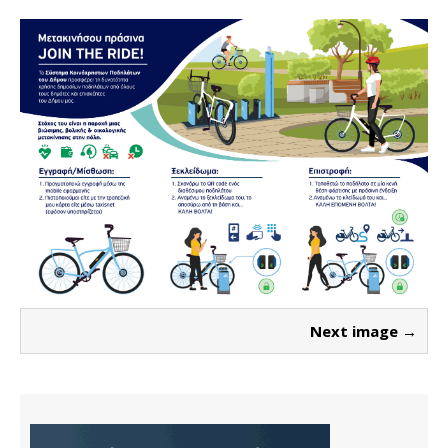
Γ. Πισιμίσης: ” Ο πρωταρχικός μας στόχος η
οικονομική εξυγίανση του Δήμου
επετεύχθη”
Στις φλόγες ηλεκτρικό μοτοποδήλατο-
Άμεση επέμβαση της Πολ. Προστασίας του
Δήμου Βριλησσίων
Παιδικοί Σταθμοί Δήμου Βριλησσίων:
Οριστική Μοριοδότηση -Α’ Φάση Εγγραφών
Eλεύθερος ο 50χρονος Αλβανός που έβαλε
τη φωτια στην Άνοιξη!
ΣΠΑΠ: Ενίσχυση των Εθελοντικών Ομάδων
των Δήμων με μέσα ατομικής προστασίας
Next image →
Άνοιξε η πλατφόρμα της ΕΕΤΑΑ για voucher
σε ΚΔΑΠ, Βρεφονηπιακούς Σταθμούς, ΚΔΑΠ-
ΑμεΑ
Πυρκαγιά σε μονοκατοικία στα Άνω