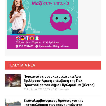
ΤΕΛΕΥΤΑΙΑ ΝΕΑ
Πυρκαγιά σε μονοκατοικία στα Άνω
Βριλήσσια-Άμεση επέμβαση της Πολ.
Προστασίας του Δήμου Βριλησσίων (βίντεο)
31 Ιουλίου, 2026 0:35 // 0 Comments
Επαναλαμβανόμενες δράσεις για την
καταπολέμηση των κουνουπιών στα