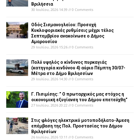
Βριλήσσια
30 Ιουλίου, 2026 14:39 // 0 Comments
Οδός Σισμανογλείου: Προσοχή
Kυκλοφοριακές ρυθμίσεις μέχρι τέλος
Σεπτεμβρίου ανακοίνωσε ο Δήμος
Αμαρουσίου
29 Ιουλίου, 2026 15:26 // 0 Comments
Πολύ υψηλός ο κίνδυνος πυρκαγιάς
(κατηγορία κινδύνου 4) αύριο Πέμπτη 30/07-
Μέτρα στο Δήμο Βριλησσίων
29 Ιουλίου, 2026 14:30 // 0 Comments
Γ. Πισιμίσης: ” Ο πρωταρχικός μας στόχος η
οικονομική εξυγίανση του Δήμου επετεύχθη”
27 Ιουλίου, 2026 20:22 // 0 Comments
Στις φλόγες ηλεκτρικό μοτοποδήλατο-Άμεση
επέμβαση της Πολ. Προστασίας του Δήμου
Βριλησσίων
26 Ιουλίου, 2026 13:11 // 0 Comments