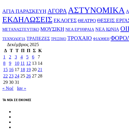
ΑΣΤΥΝΟΜΙΚΑ
ΑΓΟΡΑ
ΑΓΙΑ ΠΑΡΑΣΚΕΥΗ
Α
ΕΚΔΗΛΩΣΕΙΣ
ΕΚΛΟΓΕΣ
ΘΕΣΕΙΣ ΕΡΓΑ
ΘΕΑΤΡΟ
Ο
ΜΟΥΣΙΚΗ
ΝΕΑ ΙΩΝΙΑ
ΜΕΤΑΝΑΣΤΕΥΤΙΚΟ
ΝΕΑ ΕΡΥΘΡΑΙΑ
ΦΟΡΟ
ΤΡΟΧΑΙΟ
ΤΡΑΠΕΖΕΣ
ΤΕΧΝΟΛΟΓΙΑ
ΤΡΕΞΙΜΟ
ΦΙΛΟΘΕΗ
Δεκέμβριος 2025
Δ
Τ
Τ
Π
Π
Σ
Κ
1
2
3
4
5
6
7
8
9
10
11
12
13
14
15
16
17
18
19
20
21
22
23
24
25
26
27
28
29
30
31
« Νοέ
Ιαν »
ΤΑ ΝΕΑ ΣΕ ΕΙΚΟΝΕΣ