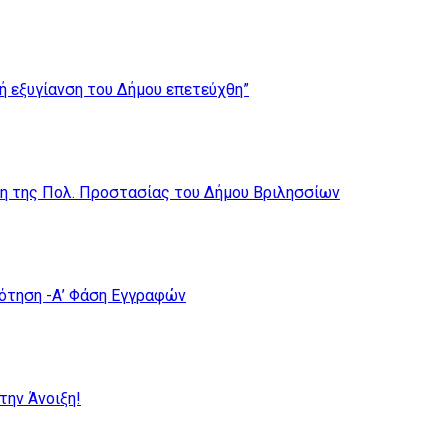
κή εξυγίανση του Δήμου επετεύχθη”
η της Πολ. Προστασίας του Δήμου Βριλησσίων
δότηση -Α’ Φάση Εγγραφών
την Άνοιξη!