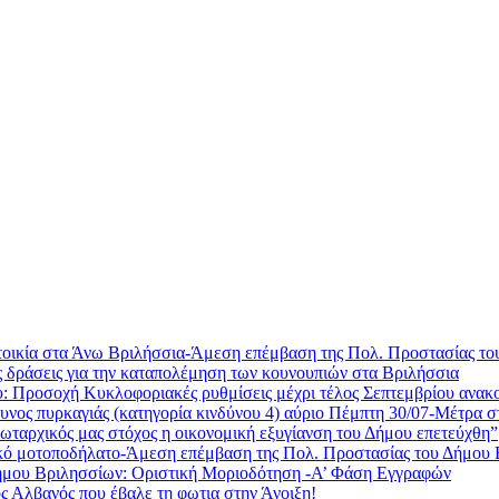
οικία στα Άνω Βριλήσσια-Άμεση επέμβαση της Πολ. Προστασίας του
δράσεις για την καταπολέμηση των κουνουπιών στα Βριλήσσια
: Προσοχή Kυκλοφοριακές ρυθμίσεις μέχρι τέλος Σεπτεμβρίου ανα
υνος πυρκαγιάς (κατηγορία κινδύνου 4) αύριο Πέμπτη 30/07-Μέτρα 
ρωταρχικός μας στόχος η οικονομική εξυγίανση του Δήμου επετεύχθη”
ικό μοτοποδήλατο-Άμεση επέμβαση της Πολ. Προστασίας του Δήμου
Δήμου Βριλησσίων: Οριστική Μοριοδότηση -Α’ Φάση Εγγραφών
ς Αλβανός που έβαλε τη φωτια στην Άνοιξη!