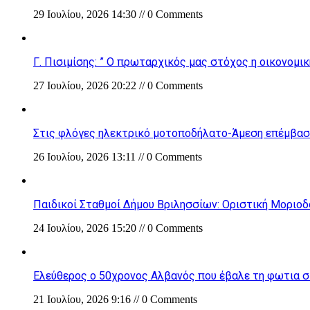
29 Ιουλίου, 2026 14:30 // 0 Comments
Γ. Πισιμίσης: ” Ο πρωταρχικός μας στόχος η οικονομι
27 Ιουλίου, 2026 20:22 // 0 Comments
Στις φλόγες ηλεκτρικό μοτοποδήλατο-Άμεση επέμβασ
26 Ιουλίου, 2026 13:11 // 0 Comments
Παιδικοί Σταθμοί Δήμου Βριλησσίων: Οριστική Μοριο
24 Ιουλίου, 2026 15:20 // 0 Comments
Eλεύθερος ο 50χρονος Αλβανός που έβαλε τη φωτια σ
21 Ιουλίου, 2026 9:16 // 0 Comments