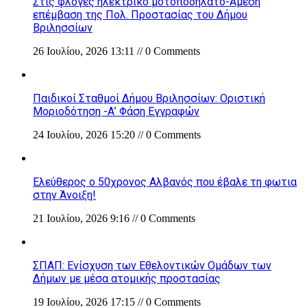
Στις φλόγες ηλεκτρικό μοτοποδήλατο-Άμεση
επέμβαση της Πολ. Προστασίας του Δήμου
Βριλησσίων
26 Ιουλίου, 2026 13:11 // 0 Comments
Παιδικοί Σταθμοί Δήμου Βριλησσίων: Οριστική
Μοριοδότηση -Α’ Φάση Εγγραφών
24 Ιουλίου, 2026 15:20 // 0 Comments
Eλεύθερος ο 50χρονος Αλβανός που έβαλε τη φωτια
στην Άνοιξη!
21 Ιουλίου, 2026 9:16 // 0 Comments
ΣΠΑΠ: Ενίσχυση των Εθελοντικών Ομάδων των
Δήμων με μέσα ατομικής προστασίας
19 Ιουλίου, 2026 17:15 // 0 Comments