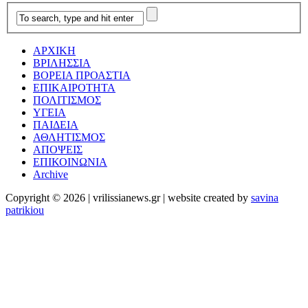
ΑΡΧΙΚΗ
ΒΡΙΛΗΣΣΙΑ
ΒΟΡΕΙΑ ΠΡΟΑΣΤΙΑ
ΕΠΙΚΑΙΡΟΤΗΤΑ
ΠΟΛΙΤΙΣΜΟΣ
ΥΓΕΙΑ
ΠΑΙΔΕΙΑ
ΑΘΛΗΤΙΣΜΟΣ
ΑΠΟΨΕΙΣ
ΕΠΙΚΟΙΝΩΝΙΑ
Archive
Copyright © 2026 | vrilissianews.gr | website created by
savina
patrikiou