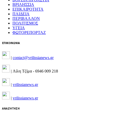
ΒΡΙΛΗΣΣΙΑ
ΕΠΙΚΑΙΡΟΤΗΤΑ
ΠΑΙΔΕΙΑ
ΠΕΡΙΒΑΛΛΟΝ
ΠΟΛΙΤΙΣΜΟΣ
ΥΓΕΙΑ
ΦΩΤΟΡΕΠΟΡΤΑΖ
ΕΠΙΚΟΙΝΩΝΙΑ
|
contact@vrilissianews.gr
| Λίλη Τζίμα - 6946 009 218
|
vrilissianews.gr
|
vrilissianews.gr
ΑΝΑΖΗΤΗΣΗ