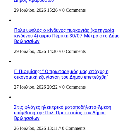
Δήμος Αμαρουσίου
29 Ιουλίου, 2026 15:26 // 0 Comments
Πολύ υψηλός ο κίνδυνος πυρκαγιάς (κατηγορία
κινδύνου 4) αύριο Πέμπτη 30/07-Μέτρα στο Δήμο
Βριλησσίων
29 Ιουλίου, 2026 14:30 // 0 Comments
Γ. Πισιμίσης: ” Ο πρωταρχικός μας στόχος η
οικονομική εξυγίανση του Δήμου επετεύχθη”
27 Ιουλίου, 2026 20:22 // 0 Comments
Στις φλόγες ηλεκτρικό μοτοποδήλατο-Άμεση
επέμβαση της Πολ. Προστασίας του Δήμου
Βριλησσίων
26 Ιουλίου, 2026 13:11 // 0 Comments