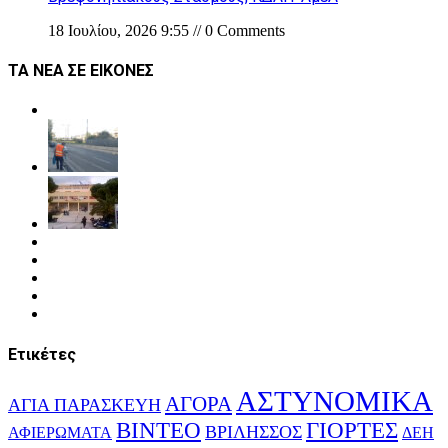
18 Ιουλίου, 2026 9:55 // 0 Comments
ΤΑ ΝΕΑ ΣΕ ΕΙΚΟΝΕΣ
Ετικέτες
ΑΣΤΥΝΟΜΙΚΑ
ΑΓΟΡΑ
ΑΓΙΑ ΠΑΡΑΣΚΕΥΗ
ΒΙΝΤΕΟ
ΓΙΟΡΤΕΣ
ΒΡΙΛΗΣΣΟΣ
ΑΦΙΕΡΩΜΑΤΑ
ΔΕΗ