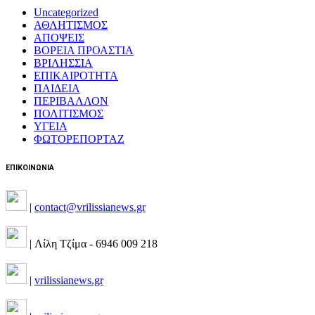
Uncategorized
ΑΘΛΗΤΙΣΜΟΣ
ΑΠΟΨΕΙΣ
ΒΟΡΕΙΑ ΠΡΟΑΣΤΙΑ
ΒΡΙΛΗΣΣΙΑ
ΕΠΙΚΑΙΡΟΤΗΤΑ
ΠΑΙΔΕΙΑ
ΠΕΡΙΒΑΛΛΟΝ
ΠΟΛΙΤΙΣΜΟΣ
ΥΓΕΙΑ
ΦΩΤΟΡΕΠΟΡΤΑΖ
ΕΠΙΚΟΙΝΩΝΙΑ
|
contact@vrilissianews.gr
| Λίλη Τζίμα - 6946 009 218
|
vrilissianews.gr