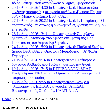
τέλος Σεπτεμβρίου ανακοίνωσε ο Δήμος Αμαρουσίου
29 Ιουλίου, 2026 14:30 in Uncategorized:
Πολύ υψηλός ο
κίνδυνος πυρκαγιάς (κατηγορία κινδύνου 4) αύριο Πέμπτη
30/07-Μέτρα στο Δήμο Βριλησσίων
27 Ιουλίου, 2026 20:22 in Uncategorized:
Γ. Πισιμίσης: ” Ο
πρωταρχικός μας στόχος η οικονομική εξυγίανση του Δήμου
επετεύχθη”
26 Ιουλίου, 2026 13:11 in Uncategorized:
Στις φλόγες
ηλεκτρικό μοτοποδήλατο-Άμεση επέμβαση της Πολ.
Προστασίας του Δήμου Βριλησσίων
24 Ιουλίου, 2026 15:20 in Uncategorized:
Παιδικοί Σταθμοί
Δήμου Βριλησσίων: Οριστική Μοριοδότηση -Α’ Φάση
Εγγραφών
21 Ιουλίου, 2026 9:16 in Uncategorized:
Eλεύθερος ο
50χρονος Αλβανός που έβαλε τη φωτια στην Άνοιξη!
19 Ιουλίου, 2026 17:15 in ΠΕΡΙΒΑΛΛΟΝ:
ΣΠΑΠ:
Ενίσχυση των Εθελοντικών Ομάδων των Δήμων με μέσα
ατομικής προστασίας
18 Ιουλίου, 2026 9:55 in Uncategorized:
Άνοιξε η
πλατφόρμα της ΕΕΤΑΑ για voucher σε ΚΔΑΠ,
Βρεφονηπιακούς Σταθμούς, ΚΔΑΠ-ΑμεΑ
Home
»
Media
»
ΑΦΙΣΑ – ΡΟΜΑΝ