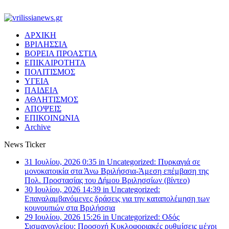
4era bet
4rabet
4rabet
4rabet bd
aviator
aviator
parimatch
parimatch
pin up bet
pin-up
pin-up
pinup india
pinup
pin up
pin up
pin up online
pin-up
pin up
mostbet
mostbet
mostbet casino mosbet
mosbet
mostbet
mostbet az
mostbet casino
mostbet
mostbet casino
mosbet
mostbet aviator login
mostbet
mostbet india
mosbet india
1 win casino
1win aviator
1 win
onewin app
1win lucky jet
1wın
1win uz
1win uz
1win casino
1win aviator
1 вин авиатор
1 win casino
1 win casino
1win slots
lucky jet 1xbet
pin up lucky jet
lucky jet online
lucky jet crash
lucky jet
ΑΡΧΙΚΗ
ΒΡΙΛΗΣΣΙΑ
ΒΟΡΕΙΑ ΠΡΟΑΣΤΙΑ
ΕΠΙΚΑΙΡΟΤΗΤΑ
ΠΟΛΙΤΙΣΜΟΣ
ΥΓΕΙΑ
ΠΑΙΔΕΙΑ
ΑΘΛΗΤΙΣΜΟΣ
ΑΠΟΨΕΙΣ
ΕΠΙΚΟΙΝΩΝΙΑ
Archive
News Ticker
31 Ιουλίου, 2026 0:35 in Uncategorized:
Πυρκαγιά σε
μονοκατοικία στα Άνω Βριλήσσια-Άμεση επέμβαση της
Πολ. Προστασίας του Δήμου Βριλησσίων (βίντεο)
30 Ιουλίου, 2026 14:39 in Uncategorized:
Επαναλαμβανόμενες δράσεις για την καταπολέμηση των
κουνουπιών στα Βριλήσσια
29 Ιουλίου, 2026 15:26 in Uncategorized:
Οδός
Σισμανογλείου: Προσοχή Kυκλοφοριακές ρυθμίσεις μέχρι