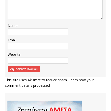
Name
Email
Website
This site uses Akismet to reduce spam.
Learn how your
comment data is processed.