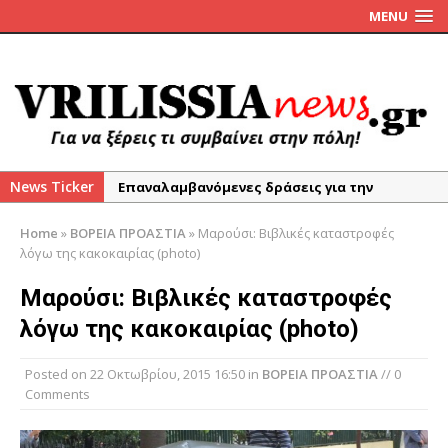
MENU
4era bet
4rabet
4rabet
4rabet bd
aviator
aviator
parimatch
parimatch
pin up bet
pin-up
pin-up
pinup india
pinup
pin up
pin up
pin up online
pin-up
pin up
mostbet
mostbet
mostbet casino mosbet
mosbet
mostbet
mostbet az
mostbet casino
mostbet
mostbet casino
mosbet
mostbet aviator login
mostbet
mostbet india
mosbet india
1 win casino
1win aviator
1 win
onewin app
1win lucky jet
1wın
1win uz
1win uz
1win casino
1win aviator
1 вин авиатор
1 win casino
1 win casino
1win slots
lucky jet 1xbet
pin up lucky jet
lucky jet online
lucky jet crash
lucky jet
News Ticker
Επαναλαμβανόμενες δράσεις για την
καταπολέμηση των κουνουπιών στα
Home
»
ΒΟΡΕΙΑ ΠΡΟΑΣΤΙΑ
»
Μαρούσι: Βιβλικές καταστροφές
Βριλήσσια
λόγω της κακοκαιρίας (photo)
Οδός Σισμανογλείου: Προσοχή
Μαρούσι: Βιβλικές καταστροφές
Kυκλοφοριακές ρυθμίσεις μέχρι τέλος
Σεπτεμβρίου ανακοίνωσε ο Δήμος
λόγω της κακοκαιρίας (photo)
Αμαρουσίου
Posted on
22 Οκτωβρίου, 2015 16:50
in
ΒΟΡΕΙΑ ΠΡΟΑΣΤΙΑ
// 0
Πολύ υψηλός ο κίνδυνος πυρκαγιάς
Comments
(κατηγορία κινδύνου 4) αύριο Πέμπτη 30/07-
Μέτρα στο Δήμο Βριλησσίων