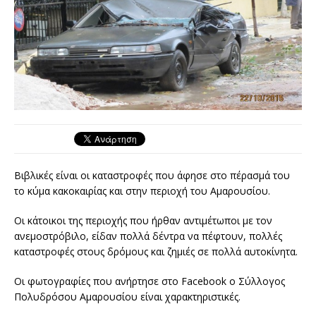
Γ. Πισιμίσης: ” Ο πρωταρχικός μας στόχος η
οικονομική εξυγίανση του Δήμου
επετεύχθη”
Στις φλόγες ηλεκτρικό μοτοποδήλατο-
Άμεση επέμβαση της Πολ. Προστασίας του
Δήμου Βριλησσίων
Παιδικοί Σταθμοί Δήμου Βριλησσίων:
Οριστική Μοριοδότηση -Α’ Φάση Εγγραφών
Eλεύθερος ο 50χρονος Αλβανός που έβαλε
Βιβλικές είναι οι καταστροφές που άφησε στο πέρασμά του
τη φωτια στην Άνοιξη!
το κύμα κακοκαιρίας και στην περιοχή του Αμαρουσίου.
ΣΠΑΠ: Ενίσχυση των Εθελοντικών Ομάδων
Οι κάτοικοι της περιοχής που ήρθαν αντιμέτωποι με τον
των Δήμων με μέσα ατομικής προστασίας
ανεμοστρόβιλο, είδαν πολλά δέντρα να πέφτουν, πολλές
Άνοιξε η πλατφόρμα της ΕΕΤΑΑ για voucher
καταστροφές στους δρόμους και ζημιές σε πολλά αυτοκίνητα.
σε ΚΔΑΠ, Βρεφονηπιακούς Σταθμούς, ΚΔΑΠ-
ΑμεΑ
Οι φωτογραφίες που ανήρτησε στο Facebook ο Σύλλογος
Πολυδρόσου Αμαρουσίου είναι χαρακτηριστικές.
Πυρκαγιά σε μονοκατοικία στα Άνω