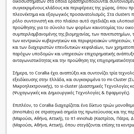
οικοσυστημάτων στα οποία δραστηριοποιούνται συντονισμέ
συγκεκριμένους κλάδους και περιφέρειες της χώρας, όπου π
πλεονέκτημα και εξαγωγικός προσανατολισμός. Στα clusters πο
ρόλο συντονιστή και στο πλαίσιο αυτό σχεδιάζει και υλοποιεί
προώθησης για το σύνολο των φορέων καινοτομίας του οικο
συμπεριλαμβανομένης της βιομηχανίας, των πανεπιστημίων, 
των κεντρικών κυβερνητικών και περιφερειακών υπηρεσιών, 
και των διαχειριστών επενδυτικών κεφαλαίων, των χρηματο
παρόχων υποδομών και υπηρεσιών επιχειρηματικής ανάπτυξης
ανταγωνιστικότητας και την προώθηση της επιχειρηματικότητας
Σήμερα, το Corallia έχει αναπτύξει και συντονίζει τρία τεχνολ
εξειδίκευσης στην Ελλάδα, και συγκεκριμένα το mi-Cluster (
Μικροηλεκτρονικής), το si-cluster (Διαστημικές Τεχνολογίες κα
(Ψυχαγωγικές και Δημιουργικές Τεχνολογίες & Εφαρμογές).
Επιπλέον, το Corallia διαχειρίζεται ένα δίκτυο τριών μονοθε
(InnoHubs) σε στρατηγικά σημεία της πρωτεύουσας και της περ
(Μαρούσι, Αθήνα, Αττική), το π1-innohub (Καστρίτσι, Πάτρα, 
(Μαρούσι, Αθήνα, Αττική), όπου στεγάζονται επίσης τα κεντρι