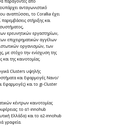
να παράγοντες από
ροϋπάρχει ανταγωνιστικό
υ αναπτύσσει, το Corallia έχει
 παρεμβάσεις στήριξης και
συστήματος,
των ερευνητικών εργαστηρίων,
των επιχειρηματικών αγγέλων
πιστωτικών οργανισμών, των
, με στόχο την ενίσχυση της
 και της καινοτομίας.
ογικά Clusters υψηλής
Συστήματα και Εφαρμογές Νανο/
ι Εφαρμογές) και το gi-Cluster
ματικών κέντρων καινοτομίας
ιφέρειας: το α1-innohub
Δυτική Ελλάδα) και το α2-innohub
κά γραφεία.