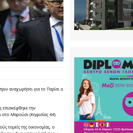
πλατφόρμα της ΕΕΤΑΑ για voucher σε ΚΔΑΠ, Βρεφονηπιακούς Στα
σε μονοκατοικία στα Άνω Βριλήσσια-Άμεση επέμβαση της Πολ. Π
ριν αναχωρήσει για το Παρίσι ο
ς επισκέφθηκε την
 στο Μαρούσι (Κηφισίας 44).
ύς τομείς της οικονομίας, ο