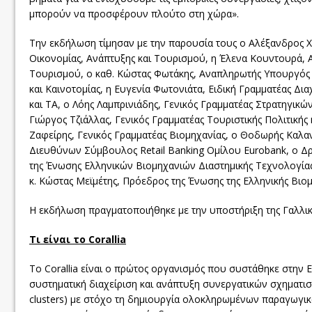
μπορούν να προσφέρουν πλούτο στη χώρα».
Την εκδήλωση τίμησαν με την παρουσία τους ο Αλέξανδρος 
Οικονομίας, Ανάπτυξης και Τουρισμού, η Έλενα Κουντουρά,
Τουρισμού, ο καθ. Κώστας Φωτάκης, Αναπληρωτής Υπουργός 
και Καινοτομίας, η Ευγενία Φωτονιάτα, Ειδική Γραμματέας Δ
και ΤΑ, o Λόης Λαμπρινιάδης, Γενικός Γραμματέας Στρατηγικώ
Γιώργος Τζιάλλας, Γενικός Γραμματέας Τουριστικής Πολιτικής 
Ζαφείρης, Γενικός Γραμματέας Βιομηχανίας, ο Θοδωρής Καλ
Διευθύνων Σύμβουλος Retail Banking Ομίλου Eurobank, ο Δ
της Ένωσης Ελληνικών Βιομηχανιών Διαστημικής Τεχνολογίας
κ. Κώστας Μεϊμέτης, Πρόεδρος της Ένωσης της Ελληνικής Βι
Η εκδήλωση πραγματοποιήθηκε με την υποστήριξη της Γαλλικ
Τι είναι το Corallia
Το Corallia είναι ο πρώτος οργανισμός που συστάθηκε στην 
συστηματική διαχείριση και ανάπτυξη συνεργατικών σχηματισ
clusters) με στόχο τη δημιουργία ολοκληρωμένων παραγωγικ