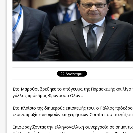
18 Ιουλίου, 2026 9:55 in Uncategorized:
Άνοιξε η 
31 Ιουλίου, 2026 0:35 in Uncategorized:
Πυρκαγιά 
Στο Μαρούσι βρέθηκε το απόγευμα της Παρασκευής και λίγο π
γάλλος πρόεδρος Φρανσουά Ολάντ.
Στο πλαίσιο της διημερούς επίσκεψής του, ο Γάλλος πρόεδρο
«κοινοπραξία» νεοφυών επιχειρήσεων Coralia που στεγάζεται
Επισφραγίζοντας την ελληνογαλλική συνεργασία σε σημαντικο