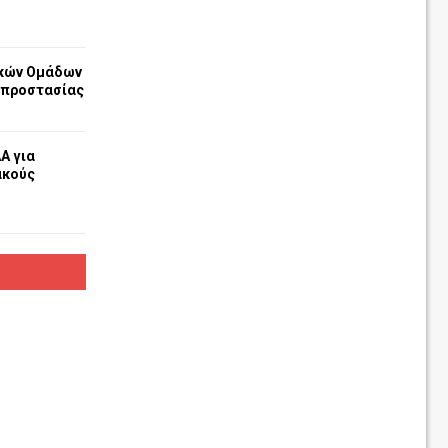
ικών Ομάδων
 προστασίας
Α για
ακούς