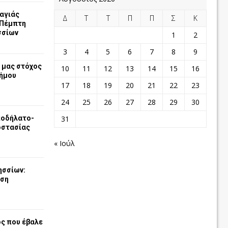
καγιάς
Δ
Τ
Τ
Π
Π
Σ
Κ
 Πέμπτη
σσίων
1
2
3
4
5
6
7
8
9
ς μας στόχος
10
11
12
13
14
15
16
Δήμου
17
18
19
20
21
22
23
24
25
26
27
28
29
30
ποδήλατο-
31
οστασίας
« Ιούλ
ησσίων:
άση
ός που έβαλε