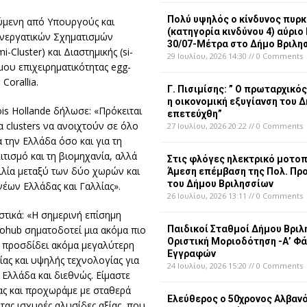
Πολύ υψηλός ο κίνδυνος πυρ
ύμενη από Υπουργούς και
(κατηγορία κινδύνου 4) αύριο
υνεργατικών Σχηματισμών
30/07-Μέτρα στο Δήμο Βριλη
-Cluster) και Διαστημικής (si-
29 Ιουλίου, 2026 14:30 // 0 Comments
μου επιχειρηματικότητας egg-
Corallia.
Γ. Πισιμίσης: ” Ο πρωταρχικό
η οικονομική εξυγίανση του 
ois Hollande δήλωσε: «Πρόκειται
επετεύχθη”
α clusters να ανοιχτούν σε όλο
27 Ιουλίου, 2026 20:22 // 0 Comments
α την Ελλάδα όσο και για τη
τισμό και τη βιομηχανία, αλλά
Στις φλόγες ηλεκτρικό μοτο
ιλία μεταξύ των δύο χωρών και
Άμεση επέμβαση της Πολ. Πρ
του Δήμου Βριλησσίων
έων Ελλάδας και Γαλλίας».
26 Ιουλίου, 2026 13:11 // 0 Comments
στικά: «Η σημερινή επίσημη
ohub σηματοδοτεί μια ακόμα πιο
Παιδικοί Σταθμοί Δήμου Βριλ
Οριστική Μοριοδότηση -Α’ Φ
ου προσδίδει ακόμα μεγαλύτερη
Εγγραφών
ίας και υψηλής τεχνολογίας για
24 Ιουλίου, 2026 15:20 // 0 Comments
Ελλάδα και διεθνώς. Είμαστε
ας και προχωράμε με σταθερά
Eλεύθερος ο 50χρονος Αλβαν
τας ισχυρές αλυσίδες αξίας, που