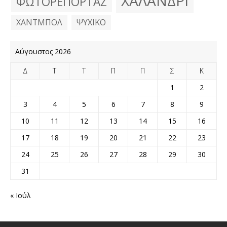
ΧΑΛΑΝΔΡΙ
ΦΩΤΟΡΕΠΟΡΤΑΖ
ΧΑΝΤΜΠΟΛ
ΨΥΧΙΚΟ
Αύγουστος 2026
Δ
Τ
Τ
Π
Π
Σ
Κ
1
2
3
4
5
6
7
8
9
10
11
12
13
14
15
16
17
18
19
20
21
22
23
24
25
26
27
28
29
30
31
« Ιούλ