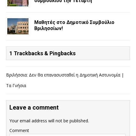
συμβουλίου την Τετάρτη
Μαθητές στο Δημοτικό Συμβούλιο
Βριλησσίων!
1 Trackbacks & Pingbacks
Βριλήσσια: Δεν θα επανασυσταθεί η Δημοτική Αστυνομία |
Τα Γνήσια
Leave a comment
Your email address will not be published.
Comment