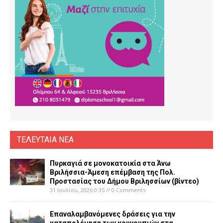
ΤΕΛΕΥΤΑΙΑ ΝΕΑ
Πυρκαγιά σε μονοκατοικία στα Άνω
Βριλήσσια-Άμεση επέμβαση της Πολ.
Προστασίας του Δήμου Βριλησσίων (βίντεο)
31 Ιουλίου, 2026 0:35 // 0 Comments
Επαναλαμβανόμενες δράσεις για την
καταπολέμηση των κουνουπιών στα