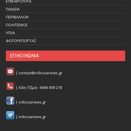
ΕΠΙΚΑΙΡΟΤΗΤΑ
ΠΑΙΔΕΙΑ
ΠΕΡΙΒΑΛΛΟΝ
ΠΟΛΙΤΙΣΜΟΣ
ΥΓΕΙΑ
ΦΩΤΟΡΕΠΟΡΤΑΖ
ΕΠΙΚΟΙΝΩΝΙΑ
|
contact@vrilissianews.gr
| Λίλη Τζίμα - 6946 009 218
|
vrilissianews.gr
|
vrilissianews.gr