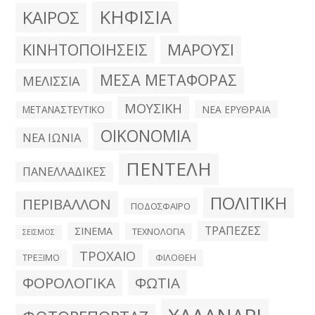
ΚΗΦΙΣΙΑ
ΚΑΙΡΟΣ
ΜΑΡΟΥΣΙ
ΚΙΝΗΤΟΠΟΙΗΣΕΙΣ
ΜΕΣΑ ΜΕΤΑΦΟΡΑΣ
ΜΕΛΙΣΣΙΑ
ΜΟΥΣΙΚΗ
ΝΕΑ ΕΡΥΘΡΑΙΑ
ΜΕΤΑΝΑΣΤΕΥΤΙΚΟ
ΟΙΚΟΝΟΜΙΑ
ΝΕΑ ΙΩΝΙΑ
ΠΕΝΤΕΛΗ
ΠΑΝΕΛΛΑΔΙΚΕΣ
ΠΟΛΙΤΙΚΗ
ΠΕΡΙΒΑΛΛΟΝ
ΠΟΔΟΣΦΑΙΡΟ
ΤΡΑΠΕΖΕΣ
ΣΙΝΕΜΑ
ΤΕΧΝΟΛΟΓΙΑ
ΣΕΙΣΜΟΣ
ΤΡΟΧΑΙΟ
ΤΡΕΞΙΜΟ
ΦΙΛΟΘΕΗ
ΦΟΡΟΛΟΓΙΚΑ
ΦΩΤΙΑ