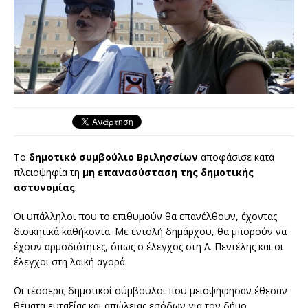
Γ. Πισιμίσης: ” Ο πρωταρχικός μας στόχος η
οικονομική εξυγίανση του Δήμου
επετεύχθη”
Στις φλόγες ηλεκτρικό μοτοποδήλατο-
Άμεση επέμβαση της Πολ. Προστασίας του
Δήμου Βριλησσίων
Παιδικοί Σταθμοί Δήμου Βριλησσίων:
Οριστική Μοριοδότηση -Α’ Φάση Εγγραφών
Το
δημοτικό συμβούλιο Βριλησσίων
αποφάσισε κατά
Eλεύθερος ο 50χρονος Αλβανός που έβαλε
πλειοψηφία τη
μη επανασύσταση της δημοτικής
τη φωτια στην Άνοιξη!
αστυνομίας
.
ΣΠΑΠ: Ενίσχυση των Εθελοντικών Ομάδων
των Δήμων με μέσα ατομικής προστασίας
Οι υπάλληλοι που το επιθυμούν θα επανέλθουν, έχοντας
διοικητικά καθήκοντα. Με εντολή δημάρχου, θα μπορούν να
Άνοιξε η πλατφόρμα της ΕΕΤΑΑ για voucher
έχουν αρμοδιότητες, όπως ο έλεγχος στη Λ. Πεντέλης και οι
σε ΚΔΑΠ, Βρεφονηπιακούς Σταθμούς, ΚΔΑΠ-
έλεγχοι στη λαϊκή αγορά.
ΑμεΑ
Οι τέσσερις δημοτικοί σύμβουλοι που μειοψήφησαν έθεσαν
Πυρκαγιά σε μονοκατοικία στα Άνω
θέματα ευταξίας και απώλειας εσόδων για τον δήμο.