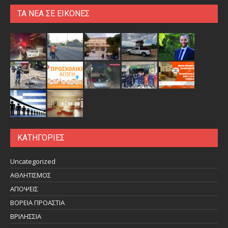
ΤΑ ΝΕΑ ΣΕ ΕΙΚΟΝΕΣ
ΚΑΤΗΓΟΡΙΕΣ
Uncategorized
ΑΘΛΗΤΙΣΜΟΣ
ΑΠΟΨΕΙΣ
ΒΟΡΕΙΑ ΠΡΟΑΣΤΙΑ
ΒΡΙΛΗΣΣΙΑ