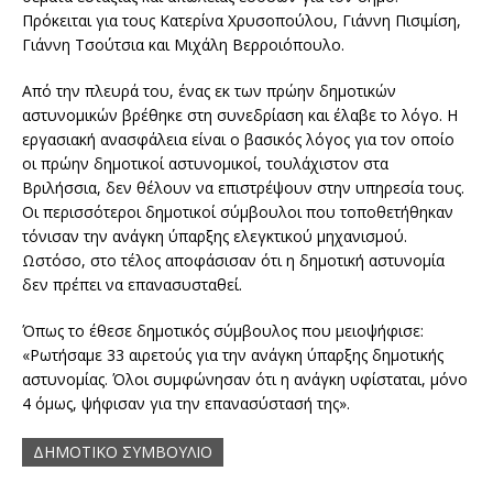
Βριλήσσια-Άμεση επέμβαση της Πολ.
Πρόκειται για τους Κατερίνα Χρυσοπούλου, Γιάννη Πισιμίση,
Προστασίας του Δήμου Βριλησσίων (βίντεο)
Γιάννη Τσούτσια και Μιχάλη Βερροιόπουλο.
Από την πλευρά του, ένας εκ των πρώην δημοτικών
αστυνομικών βρέθηκε στη συνεδρίαση και έλαβε το λόγο. Η
εργασιακή ανασφάλεια είναι ο βασικός λόγος για τον οποίο
οι πρώην δημοτικοί αστυνομικοί, τουλάχιστον στα
Βριλήσσια, δεν θέλουν να επιστρέψουν στην υπηρεσία τους.
Οι περισσότεροι δημοτικοί σύμβουλοι που τοποθετήθηκαν
τόνισαν την ανάγκη ύπαρξης ελεγκτικού μηχανισμού.
Ωστόσο, στο τέλος αποφάσισαν ότι η δημοτική αστυνομία
δεν πρέπει να επανασυσταθεί.
Όπως το έθεσε δημοτικός σύμβουλος που μειοψήφισε:
«Ρωτήσαμε 33 αιρετούς για την ανάγκη ύπαρξης δημοτικής
αστυνομίας. Όλοι συμφώνησαν ότι η ανάγκη υφίσταται, μόνο
4 όμως, ψήφισαν για την επανασύστασή της».
ΔΗΜΟΤΙΚΟ ΣΥΜΒΟΥΛΙΟ